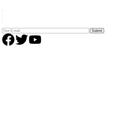
:
:
: